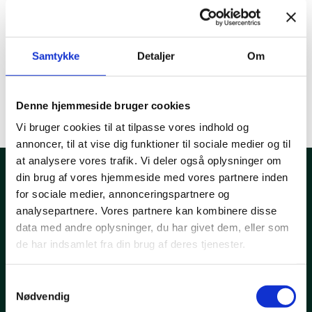
Et særlig talent?
Vi vil altid gerne modtage uopfordrede
Samtykke
Detaljer
Om
ansøgninger. Send ansøgning til
job@eksponent.com
Denne hjemmeside bruger cookies
Vi bruger cookies til at tilpasse vores indhold og
annoncer, til at vise dig funktioner til sociale medier og til
at analysere vores trafik. Vi deler også oplysninger om
din brug af vores hjemmeside med vores partnere inden
for sociale medier, annonceringspartnere og
Har du spørgsmål eller
analysepartnere. Vores partnere kan kombinere disse
brug for hjælp?
data med andre oplysninger, du har givet dem, eller som
de har indsamlet fra din brug af deres tjenester.
Kontakt os
Samtykkevalg
Nødvendig