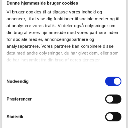
Denne hjemmeside bruger cookies
brugervenlige, men giver os også indsigt i,
Vi bruger cookies til at tilpasse vores indhold og
hvordan brugerne interagerer med produktet i
annoncer, til at vise dig funktioner til sociale medier og til
deres daglige liv. Dette sikrer, at vi leverer en
at analysere vores trafik. Vi deler også oplysninger om
løsning, der virkelig gør en forskel.
din brug af vores hjemmeside med vores partnere inden
for sociale medier, annonceringspartnere og
analysepartnere. Vores partnere kan kombinere disse
Designudvikling og detaljeret
data med andre oplysninger, du har givet dem, eller som
konceptbeskrivelse
de har indsamlet fra din brug af deres tjenester.
Når konceptet er klart defineret og testet, går vi
Samtykkevalg
videre til den fase, hvor designet udvikles med
Nødvendig
fokus på at sikre, at løsningen harmonerer med
kundens brandidentitet og designrammer. I denne
Præferencer
del af processen sker der en finpudsning af alle
designelementer, hvor vi arbejder i dybden med
Statistik
detaljer for at sikre et perfekt slutresultat.