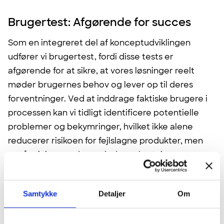
Brugertest: Afgørende for succes
Som en integreret del af konceptudviklingen
udfører vi brugertest, fordi disse tests er
afgørende for at sikre, at vores løsninger reelt
møder brugernes behov og lever op til deres
forventninger. Ved at inddrage faktiske brugere i
processen kan vi tidligt identificere potentielle
problemer og bekymringer, hvilket ikke alene
reducerer risikoen for fejlslagne produkter, men
også minimerer de samlede omkostninger
forbundet med redesign og tilpasninger senere i
forløbet.
Samtykke
Detaljer
Om
Brugerfeedback er uvurderlig; den hjælper os ikke
kun med at gøre vores løsninger mere intuitive og